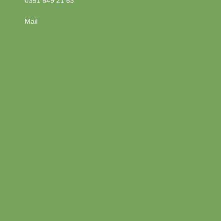
0351 649 21 63
Mail
info@zahngesundheit-freital.de