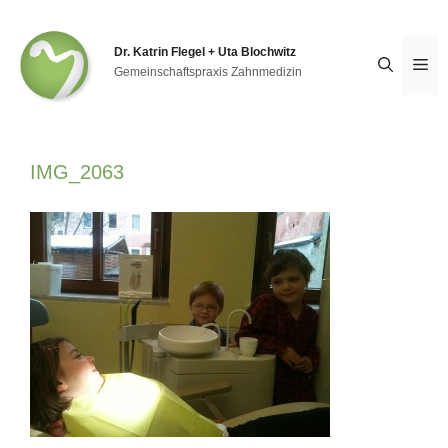
Zum
Inhalt
springen
Dr. Katrin Flegel + Uta Blochwitz
Me
Gemeinschaftspraxis Zahnmedizin
IMG_2063