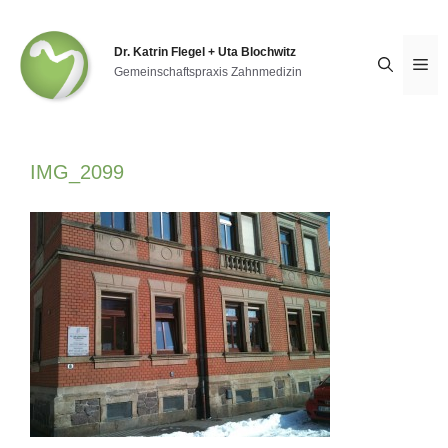
Zum
Inhalt
springen
Dr. Katrin Flegel + Uta Blochwitz
Me
Gemeinschaftspraxis Zahnmedizin
IMG_2099