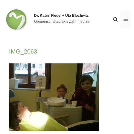
Zum
Inhalt
springen
Dr. Katrin Flegel + Uta Blochwitz
Me
Gemeinschaftspraxis Zahnmedizin
IMG_2063